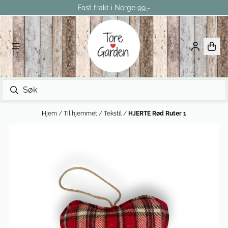
Fast frakt i Norge 99,-
Hopp til innhold
Hjem
/
Til hjemmet
/
Tekstil
/
HJERTE Rød Ruter 1