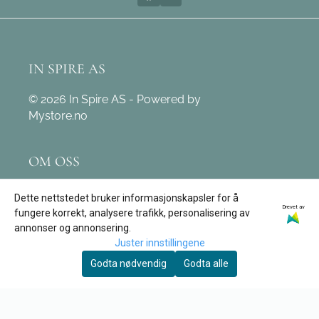
IN SPIRE AS
© 2026 In Spire AS - Powered by
Mystore.no
OM OSS
In Spire AS
Dette nettstedet bruker informasjonskapsler for å
Drevet av
Leivdalsvegen 171
fungere korrekt, analysere trafikk, personalisering av
annonser og annonsering.
6774 Nordfjordeid
Juster innstillingene
Org. nr. 890 162 312
Godta nødvendig
Godta alle
Tlf:
97 12 03 09
post@tore-garden.no