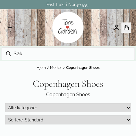
Fast frakt i Norge 99,-
Hopp til innhold
Hjem
/
Merker
/
Copenhagen Shoes
Copenhagen Shoes
Copenhagen Shoes