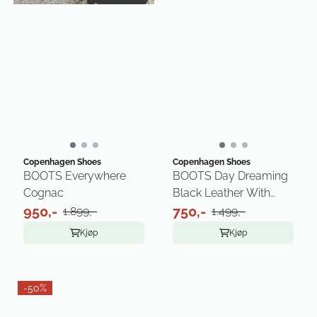
Copenhagen Shoes
Copenhagen Shoes
BOOTS Everywhere
BOOTS Day Dreaming
Cognac
Black Leather With
950,-
Army Sole
750,-
1.899,-
1.499,-
Kjøp
Kjøp
-50%