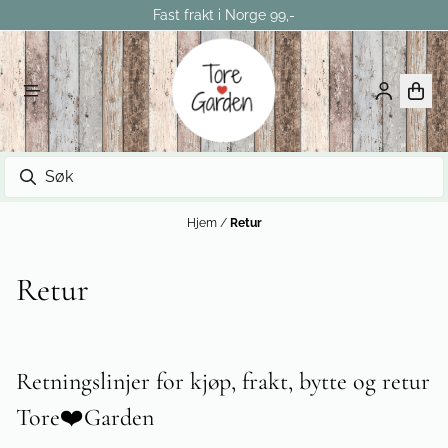
Fast frakt i Norge 99,-
Hopp til innhold
Hjem
/
Retur
Retur
Retningslinjer for kjøp, frakt, bytte og retur
Tore❤️Garden