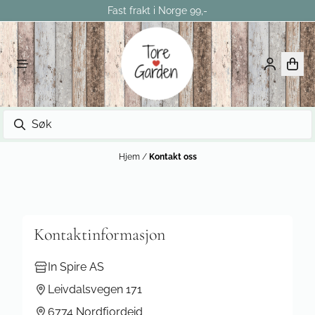
Fast frakt i Norge 99,-
Hopp til innhold
Hjem
/
Kontakt oss
Kontaktinformasjon
In Spire AS
Leivdalsvegen 171
6774 Nordfjordeid