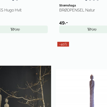
Strømshaga
 Hugo Hvit
BRØDPENSEL Natur
49,-
Kjøp
Kjøp
-40%