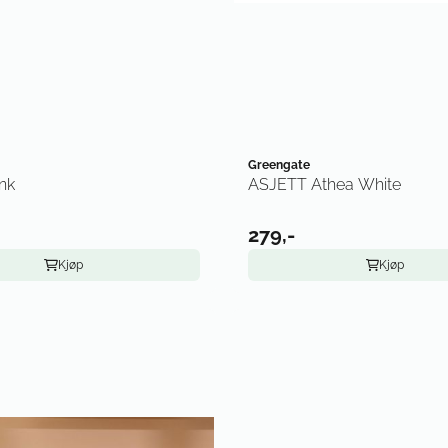
Greengate
nk
ASJETT Athea White
279,-
Kjøp
Kjøp