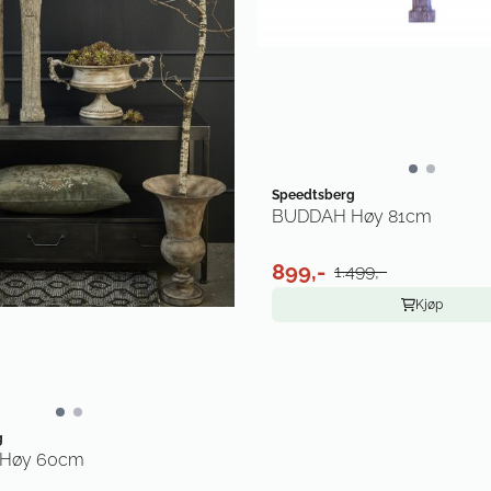
Speedtsberg
BUDDAH Høy 81cm
899,-
1.499,-
Kjøp
g
Høy 60cm