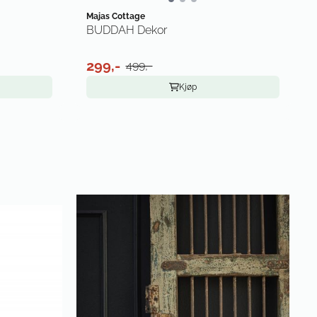
Majas Cottage
BUDDAH Dekor
299,-
499,-
Kjøp