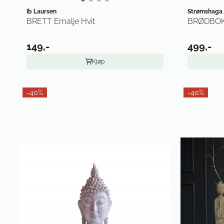
Ib Laursen
Strømshaga
BRETT Emalje Hvit
BRØDBOKS
149,-
499,-
Kjøp
-40%
-40%