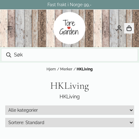
Fast frakt i Norge 99,-
Hopp til innhold
Hjem
/
Merker
/
HKLiving
HKLiving
HKLiving