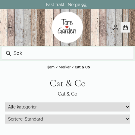
Fast frakt i Norge 99,-
Hopp til innhold
Hjem
/
Merker
/
Cat & Co
Cat & Co
Cat & Co