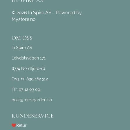
IN SPIRE AS
© 2026 In Spire AS - Powered by
Mystore.no
OM OSS
In Spire AS
Leivdalsvegen 171
6774 Nordfjordeid
Org. nr. 890 162 312
Tlf:
97 12 03 09
post@tore-garden.no
KUNDESERVICE
Retur