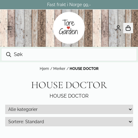
Fast frakt i Norge 99,-
Hopp til innhold
Hjem
/
Merker
/
HOUSE DOCTOR
HOUSE DOCTOR
HOUSE DOCTOR