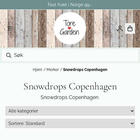
Fast frakt i Norge 99,-
Hopp til innhold
Hjem
/
Merker
/
Snowdrops Copenhagen
Snowdrops Copenhagen
Snowdrops Copenhagen