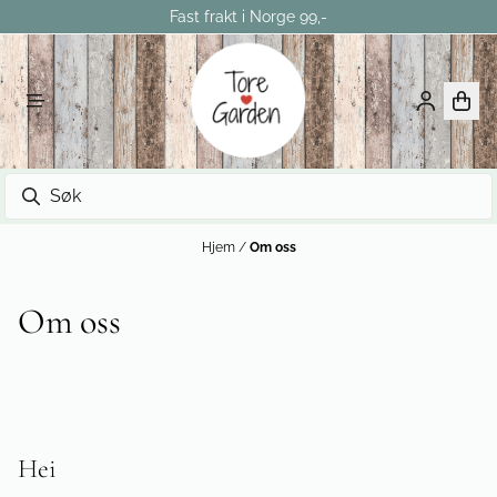
Fast frakt i Norge 99,-
Hopp til innhold
Hjem
/
Om oss
Om oss
Hei