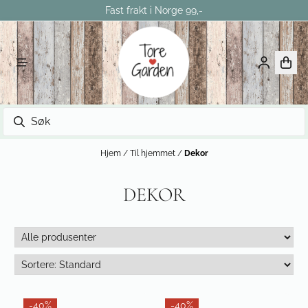
Fast frakt i Norge 99,-
Hopp til innhold
Hjem
/
Til hjemmet
/
Dekor
DEKOR
-40%
-40%