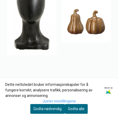
Dette nettstedet bruker informasjonskapsler for å
Drevet av
fungere korrekt, analysere trafikk, personalisering av
annonser og annonsering.
Juster innstillingene
Godta nødvendig
Godta alle
Nordal
Wikholm
UNIKA Trebyste
GRESSKAR Dekor