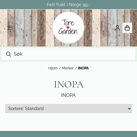
Fast frakt i Norge 99,-
Hopp til innhold
Hjem
/
Merker
/
INOPA
INOPA
INOPA