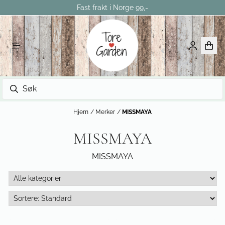
Fast frakt i Norge 99,-
Hopp til innhold
Hjem
/
Merker
/
MISSMAYA
MISSMAYA
MISSMAYA