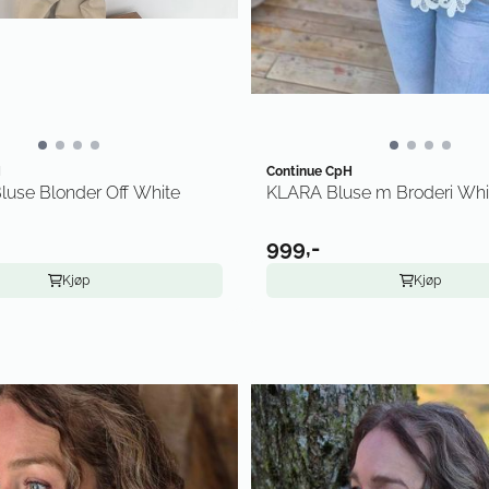
H
Continue CpH
use Blonder Off White
KLARA Bluse m Broderi Whi
999,-
Kjøp
Kjøp