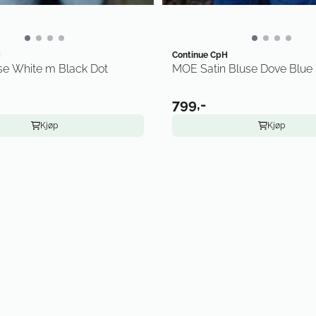
H
Continue CpH
se White m Black Dot
MOE Satin Bluse Dove Blue
799,-
Kjøp
Kjøp