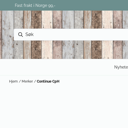
Hopp til innhold
Fast frakt i Norge 99,-
Nyhete
Hjem
/
Merker
/
Continue CpH