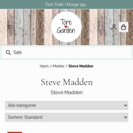
Fast frakt i Norge 99,-
Hopp til innhold
Hjem
/
Merker
/
Steve Madden
Steve Madden
Steve Madden