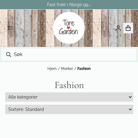
Fast frakt i Norge 99,-
Hopp til innhold
Hjem
/
Merker
/
Fashion
Fashion