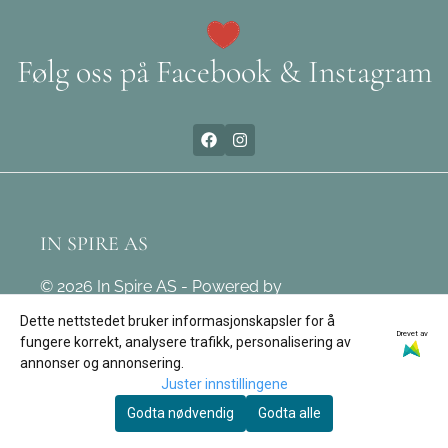
Følg oss på Facebook & Instagram
IN SPIRE AS
© 2026 In Spire AS - Powered by
Mystore.no
Dette nettstedet bruker informasjonskapsler for å
Drevet av
fungere korrekt, analysere trafikk, personalisering av
annonser og annonsering.
OM OSS
Juster innstillingene
In Spire AS
Godta nødvendig
Godta alle
Leivdalsvegen 171