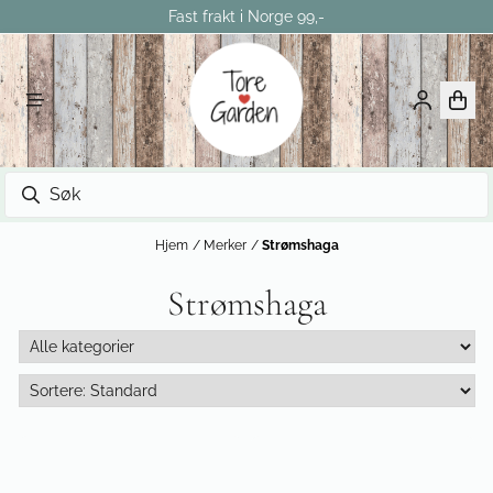
Fast frakt i Norge 99,-
Hopp til innhold
Hjem
/
Merker
/
Strømshaga
Strømshaga