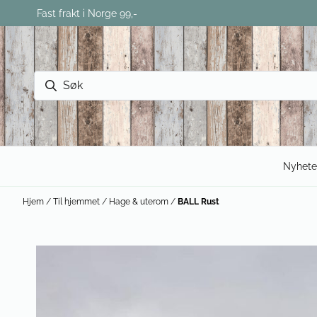
Hopp til innhold
Fast frakt i Norge 99,-
Nyhete
Hjem
/
Til hjemmet
/
Hage & uterom
/
BALL Rust