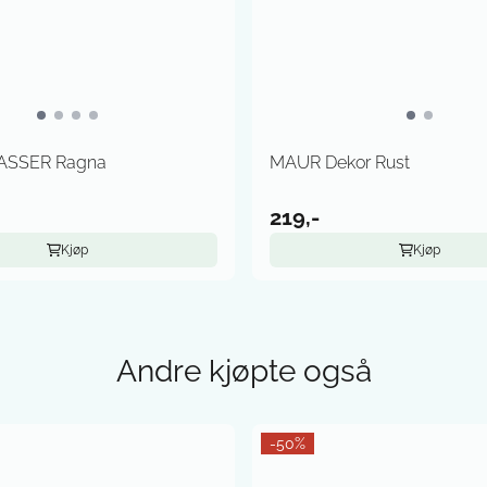
ASSER Ragna
MAUR Dekor Rust
219,-
Kjøp
Kjøp
Andre kjøpte også
-50%