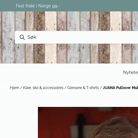
Hopp til innhold
Fast frakt i Norge 99,-
Nyhete
Hjem
/
Klær, sko & accessoires
/
Gensere & T-shirts
/
JUANA Pullover Mult