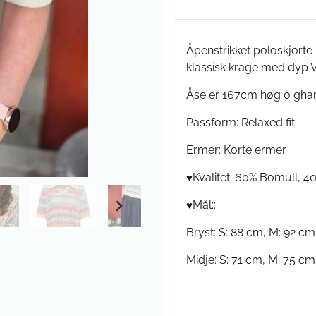
Åpenstrikket poloskjorte
klassisk krage med dyp V
Åse er 167cm høg o ghar
Passform: Relaxed fit
Ermer: Korte ermer
Kvalitet: 60% Bomull, 4
♥
Mål::
♥
Bryst: S: 88 cm, M: 92 cm
Midje: S: 71 cm, M: 75 cm