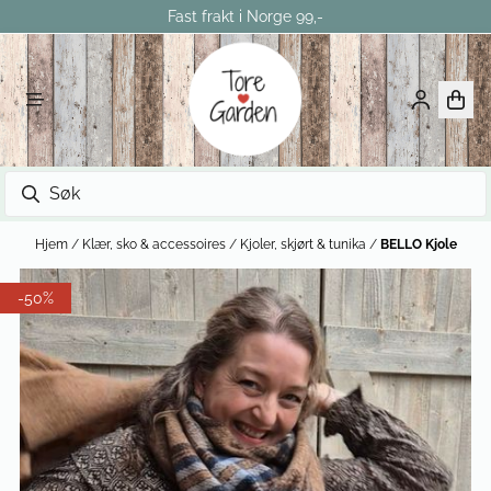
Fast frakt i Norge 99,-
Hopp til innhold
Hjem
/
Klær, sko & accessoires
/
Kjoler, skjørt & tunika
/
BELLO Kjole
-50%