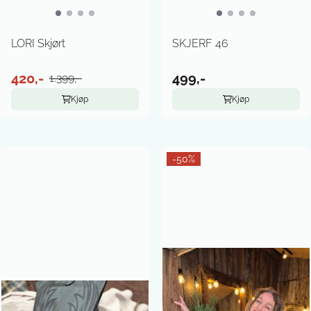
LORI Skjørt
SKJERF 46
420,-
499,-
1.399,-
Kjøp
Kjøp
-50%