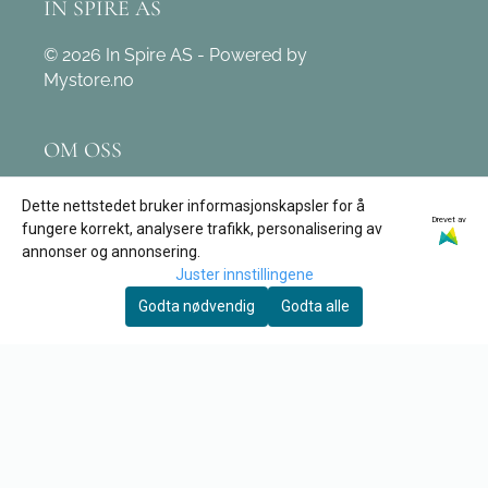
IN SPIRE AS
© 2026 In Spire AS - Powered by
Mystore.no
OM OSS
In Spire AS
Dette nettstedet bruker informasjonskapsler for å
Drevet av
Leivdalsvegen 171
fungere korrekt, analysere trafikk, personalisering av
annonser og annonsering.
6774 Nordfjordeid
Juster innstillingene
Org. nr. 890 162 312
Godta nødvendig
Godta alle
Tlf:
97 12 03 09
post@tore-garden.no
KUNDESERVICE
Retur