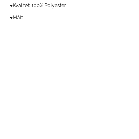
Kvalitet: 100% Polyester
♥
Mål::
♥