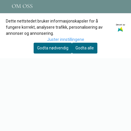
OM OSS
In Spire AS
Dette nettstedet bruker informasjonskapsler for å
Drevet av
Leivdalsvegen 171
fungere korrekt, analysere trafikk, personalisering av
annonser og annonsering.
6774 Nordfjordeid
Juster innstillingene
Org. nr. 890 162 312
Godta nødvendig
Godta alle
Tlf:
97 12 03 09
post@tore-garden.no
KUNDESERVICE
Retur
Om oss
Kontakt oss
Logg på