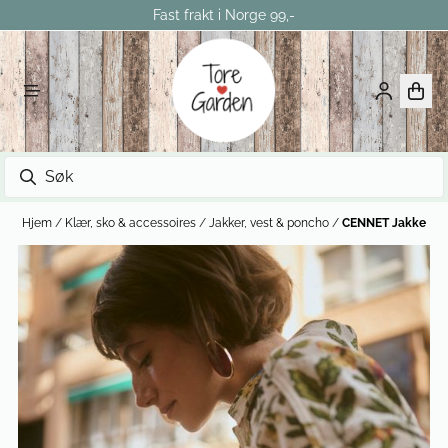
Fast frakt i Norge 99,-
Hopp til innhold
Hjem
/
Klær, sko & accessoires
/
Jakker, vest & poncho
/
CENNET Jakke