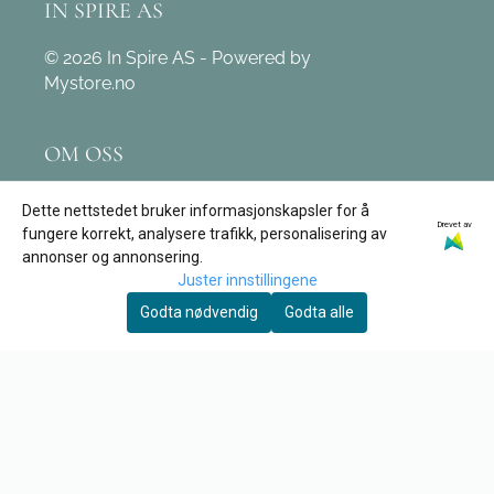
IN SPIRE AS
© 2026 In Spire AS - Powered by
Mystore.no
OM OSS
In Spire AS
Dette nettstedet bruker informasjonskapsler for å
Drevet av
Leivdalsvegen 171
fungere korrekt, analysere trafikk, personalisering av
annonser og annonsering.
6774 Nordfjordeid
Juster innstillingene
Org. nr. 890 162 312
Godta nødvendig
Godta alle
Tlf:
97 12 03 09
post@tore-garden.no
KUNDESERVICE
Retur