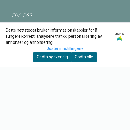
OM OSS
In Spire AS
Dette nettstedet bruker informasjonskapsler for å
Drevet av
Leivdalsvegen 171
fungere korrekt, analysere trafikk, personalisering av
annonser og annonsering.
6774 Nordfjordeid
Juster innstillingene
Org. nr. 890 162 312
Godta nødvendig
Godta alle
Tlf:
97 12 03 09
post@tore-garden.no
KUNDESERVICE
Retur
Om oss
Kontakt oss