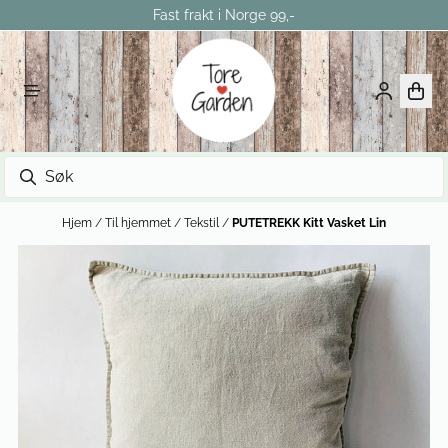
Fast frakt i Norge 99,-
Hopp til innhold
Hjem
/
Til hjemmet
/
Tekstil
/
PUTETREKK Kitt Vasket Lin