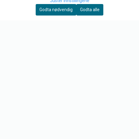
Juster innstillingene
Org. nr. 890 162 312
Godta nødvendig
Godta alle
Tlf:
97 12 03 09
post@tore-garden.no
KUNDESERVICE
Retur
Om oss
Kontakt oss
Logg på
Salgsbetingelser