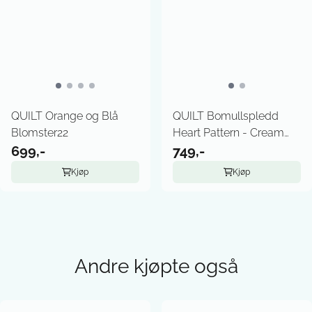
QUILT Orange og Blå
QUILT Bomullspledd
Blomster22
Heart Pattern - Cream
699,-
and Red
749,-
Kjøp
Kjøp
Andre kjøpte også