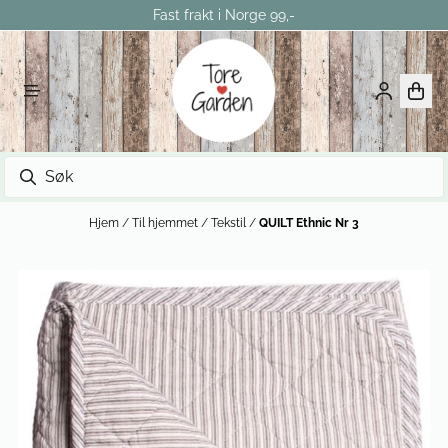
Fast frakt i Norge 99,-
Hopp til innhold
Hjem
/
Til hjemmet
/
Tekstil
/
QUILT Ethnic Nr 3