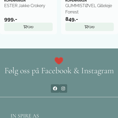
KOPENHAKEN
KOPENHAKEN
ESTER Jakke Crokery
GUMMISTØVEL Gilleleje
Forrest
999,-
849,-
Kjøp
Kjøp
Følg oss på Facebook & Instagram
IN SPIRE AS