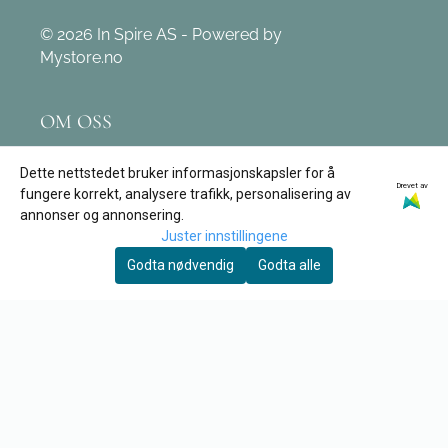
© 2026 In Spire AS - Powered by
Mystore.no
OM OSS
In Spire AS
Dette nettstedet bruker informasjonskapsler for å
Drevet av
Leivdalsvegen 171
fungere korrekt, analysere trafikk, personalisering av
annonser og annonsering.
6774 Nordfjordeid
Juster innstillingene
Org. nr. 890 162 312
Godta nødvendig
Godta alle
Tlf:
97 12 03 09
post@tore-garden.no
KUNDESERVICE
Retur