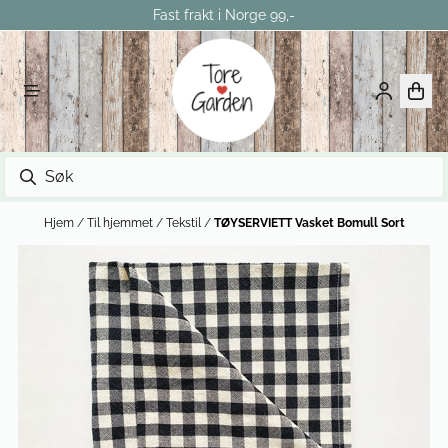
Fast frakt i Norge 99,-
Hopp til innhold
Hjem
/
Til hjemmet
/
Tekstil
/
TØYSERVIETT Vasket Bomull Sort