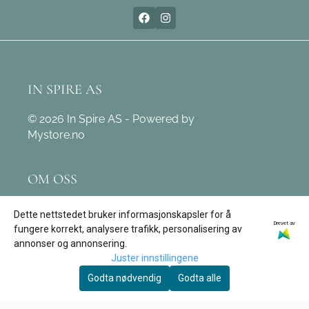
IN SPIRE AS
© 2026 In Spire AS - Powered by
Mystore.no
OM OSS
In Spire AS
Dette nettstedet bruker informasjonskapsler for å
Drevet av
Leivdalsvegen 171
fungere korrekt, analysere trafikk, personalisering av
annonser og annonsering.
6774 Nordfjordeid
Juster innstillingene
Org. nr. 890 162 312
Godta nødvendig
Godta alle
Tlf:
97 12 03 09