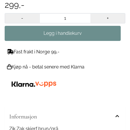
299,-
-
+
Fast frakt i Norge 99,-
Kjøp nå - betal senere med Klarna
Informasjon
Zik Zak skjerf brun/grå