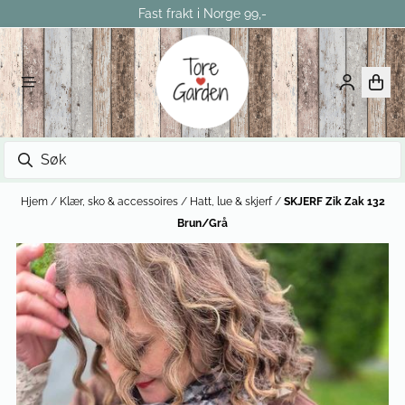
Fast frakt i Norge 99,-
Hopp til innhold
Hjem
/
Klær, sko & accessoires
/
Hatt, lue & skjerf
/
SKJERF Zik Zak 132
Brun/Grå