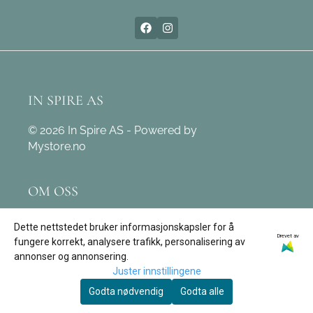
IN SPIRE AS
© 2026 In Spire AS - Powered by
Mystore.no
OM OSS
In Spire AS
Dette nettstedet bruker informasjonskapsler for å
Drevet av
Leivdalsvegen 171
fungere korrekt, analysere trafikk, personalisering av
annonser og annonsering.
6774 Nordfjordeid
Juster innstillingene
Org. nr. 890 162 312
Godta nødvendig
Godta alle