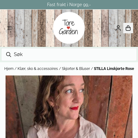
Fast frakt i Norge 99,-
Hopp til innhold
Hjem
/
Klær, sko & accessoires
/
Skjorter & Bluser
/
STILLA Linskjorte Rose