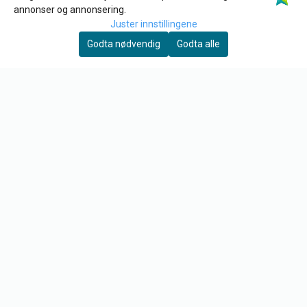
annonser og annonsering.
6774 Nordfjordeid
Juster innstillingene
Org. nr. 890 162 312
Godta nødvendig
Godta alle
Tlf:
97 12 03 09
post@tore-garden.no
KUNDESERVICE
Retur
Om oss
Kontakt oss
Logg på
Salgsbetingelser